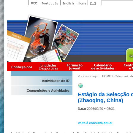
Você está aqui：
HOME
>
Calendário d
Actividades do ID
Competições e Actividades
Estágio da Selecção 
(Zhaoqing, China)
Data:
2026/02/20 ~ 05/31
Volta à consulta anual