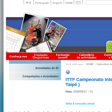
Você está aqui：
HOME
>
Calendário d
Actividades do ID
Competições e Actividades
ITTF Campeonato Inte
Taipé )
Data:
2026/05/17 ~ 21
Volta à consulta anual