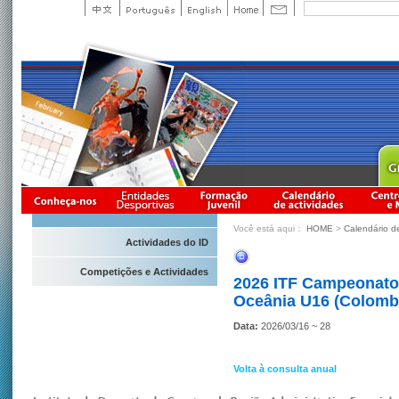
Você está aqui：
HOME
>
Calendário d
Actividades do ID
Competições e Actividades
2026 ITF Campeonato 
Oceânia U16 (Colombo
Data:
2026/03/16 ~ 28
Volta à consulta anual