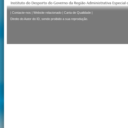
|
Contacte-nos
|
Website relacionado
|
Carta de Qualidade
|
Direito do Autor do ID, sendo proibido a sua reprodução.