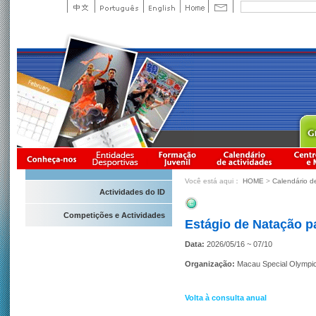
Você está aqui：
HOME
>
Calendário d
Actividades do ID
Competições e Actividades
Estágio de Natação pa
Data:
2026/05/16 ~ 07/10
Organização:
Macau Special Olympi
Volta à consulta anual