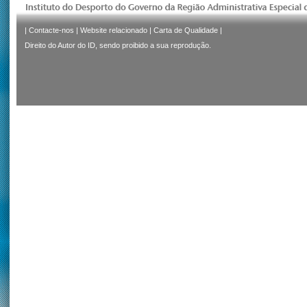
|
Contacte-nos
|
Website relacionado
|
Carta de Qualidade
|
Direito do Autor do ID, sendo proibido a sua reprodução.