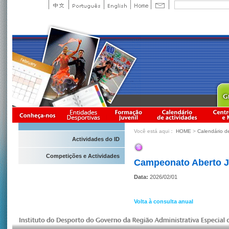
Você está aqui：
HOME
>
Calendário d
Actividades do ID
Competições e Actividades
Campeonato Aberto J
Data:
2026/02/01
Volta à consulta anual