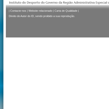
|
Contacte-nos
|
Website relacionado
|
Carta de Qualidade
|
Direito do Autor do ID, sendo proibido a sua reprodução.