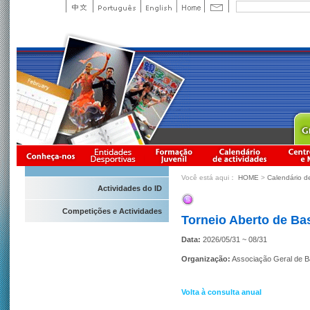
Você está aqui：
HOME
>
Calendário d
Actividades do ID
Competições e Actividades
Torneio Aberto de Ba
Data:
2026/05/31 ~ 08/31
Organização:
Associação Geral de 
Volta à consulta anual