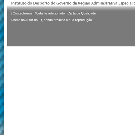
|
Contacte-nos
|
Website relacionado
|
Carta de Qualidade
|
Direito do Autor do ID, sendo proibido a sua reprodução.