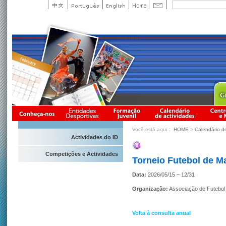
Você está aqui：
HOME
>
Calendário d
Actividades do ID
Competições e Actividades
Torneio Futebol de M
Data:
2026/05/15 ~ 12/31
Organização:
Associação de Futebo
Volta à consulta anual