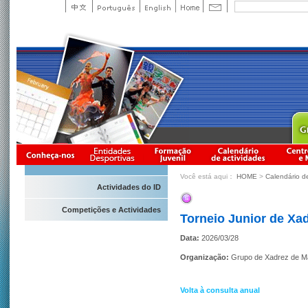
Você está aqui：
HOME
>
Calendário d
Actividades do ID
Competições e Actividades
Torneio Junior de Xa
Data:
2026/03/28
Organização:
Grupo de Xadrez de 
Volta à consulta anual