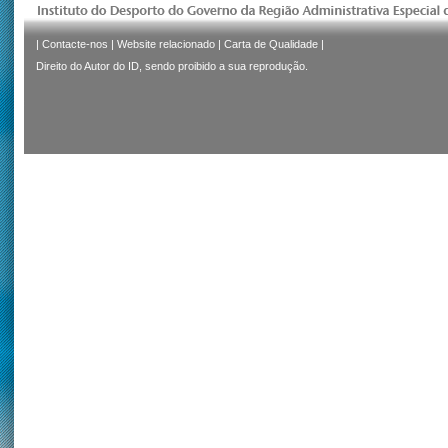
|
Contacte-nos
|
Website relacionado
|
Carta de Qualidade
|
Direito do Autor do ID, sendo proibido a sua reprodução.