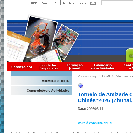
Você está aqui：
HOME
>
Calendário d
Actividades do ID
Competições e Actividades
Torneio de Amizade d
Chinês"2026 (Zhuhai,
Data:
2026/03/14
Volta à consulta anual