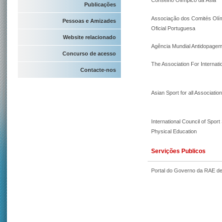
Conselho Olímpico da Ásia
Publicações
Associação dos Comités Olí
Pessoas e Amizades
Oficial Portuguesa
Website relacionado
Agência Mundial Antidopage
Concurso de acesso
The Association For Internatio
Contacte-nos
Asian Sport for all Associatio
International Council of Spor
Physical Education
Servições Publicos
Portal do Governo da RAE d