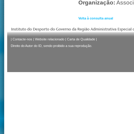
Organização:
Assoc
Volta à consulta anual
|
Contacte-nos
|
Website relacionado
|
Carta de Qualidade
|
Direito do Autor do ID, sendo proibido a sua reprodução.