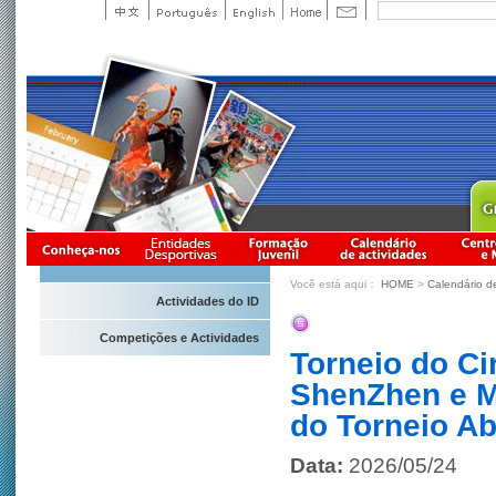
Você está aqui：
HOME
>
Calendário d
Actividades do ID
Competições e Actividades
Torneio do Ci
ShenZhen e M
do Torneio A
Data:
2026/05/24