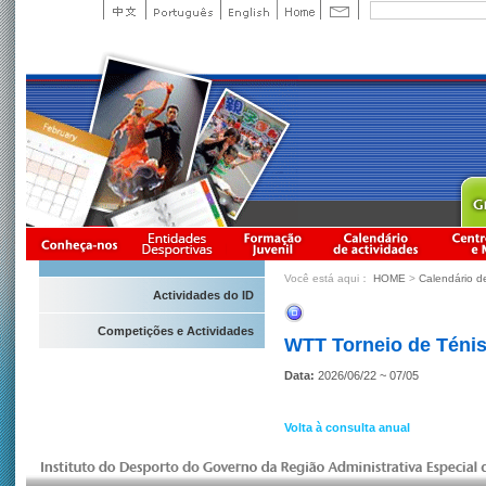
Você está aqui：
HOME
>
Calendário d
Actividades do ID
Competições e Actividades
WTT Torneio de Ténis
Data:
2026/06/22 ~ 07/05
Volta à consulta anual