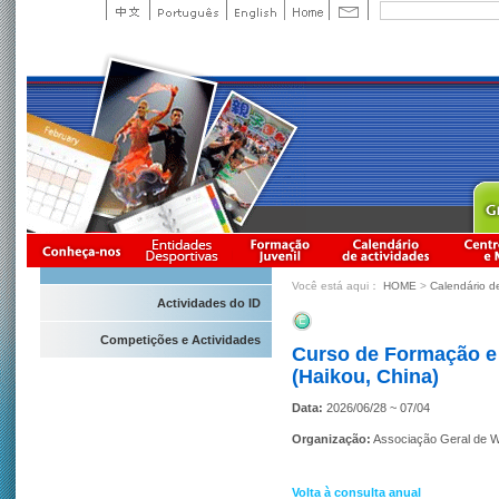
Você está aqui：
HOME
>
Calendário d
Actividades do ID
Competições e Actividades
Curso de Formação e 
(Haikou, China)
Data:
2026/06/28 ~ 07/04
Organização:
Associação Geral de 
Volta à consulta anual