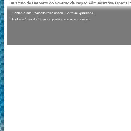
|
Contacte-nos
|
Website relacionado
|
Carta de Qualidade
|
Direito do Autor do ID, sendo proibido a sua reprodução.