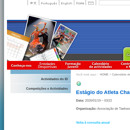
Você está aqui：
HOME
>
Calendário d
Actividades do ID
Competições e Actividades
Estágio do Atleta Ch
Data:
2026/01/19 ~ 03/22
Organização:
Associação de Taekw
Volta à consulta anual