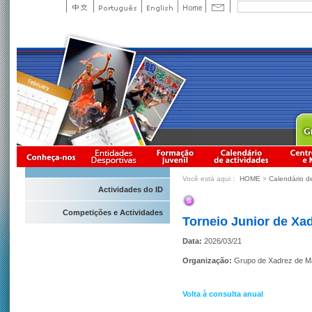
Você está aqui：
HOME
>
Calendário d
Actividades do ID
Competições e Actividades
Torneio Junior de Xa
Data:
2026/03/21
Organização:
Grupo de Xadrez de 
Volta à consulta anual