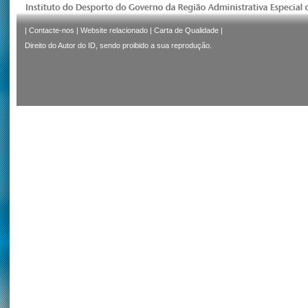
|
Contacte-nos
|
Website relacionado
|
Carta de Qualidade
|
Direito do Autor do ID, sendo proibido a sua reprodução.