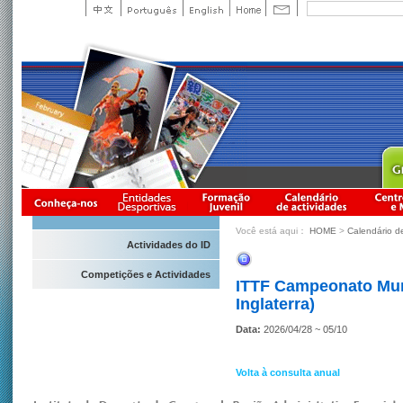
Você está aqui：
HOME
>
Calendário d
Actividades do ID
Competições e Actividades
ITTF Campeonato Mund
Inglaterra)
Data:
2026/04/28 ~ 05/10
Volta à consulta anual