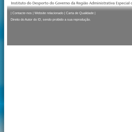
|
Contacte-nos
|
Website relacionado
|
Carta de Qualidade
|
Direito do Autor do ID, sendo proibido a sua reprodução.