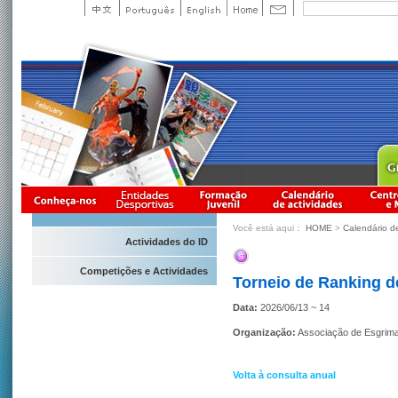
Você está aqui：
HOME
>
Calendário d
Actividades do ID
Competições e Actividades
Torneio de Ranking 
Data:
2026/06/13 ~ 14
Organização:
Associação de Esgrim
Volta à consulta anual