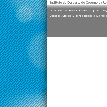
|
Contacte-nos
|
Website relacionado
|
Carta de 
Direito do Autor do ID, sendo proibido a sua repr