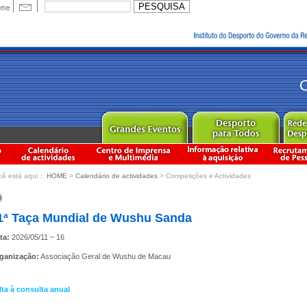
cê está aqui：
HOME
>
Calendário de actividades
> Competições e Actividades
1ª Taça Mundial de Wushu Sanda
ta:
2026/05/11 ~ 16
ganização:
Associação Geral de Wushu de Macau
lta à consulta anual