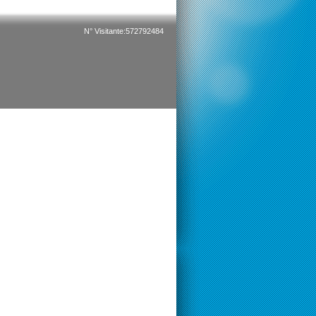
N° Visitante:572792484