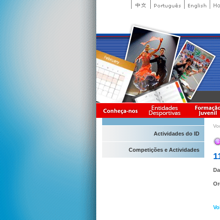
Vo
Actividades do ID
Competições e Actividades
1
Da
Or
Vo