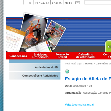
Você está aqui：
HOME
>
Calendário d
Actividades do ID
Competições e Actividades
Estágio de Atleta de
Data:
2026/03/03 ~ 08
Organização:
Associação Geral de 
Volta à consulta anual