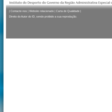
|
Contacte-nos
|
Website relacionado
|
Carta de Qualidade
|
Direito do Autor do ID, sendo proibido a sua reprodução.