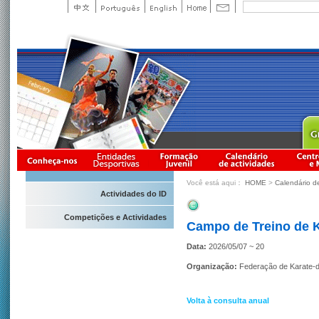
Você está aqui：
HOME
>
Calendário d
Actividades do ID
Competições e Actividades
Campo de Treino de K
Data:
2026/05/07 ~ 20
Organização:
Federação de Karate-
Volta à consulta anual