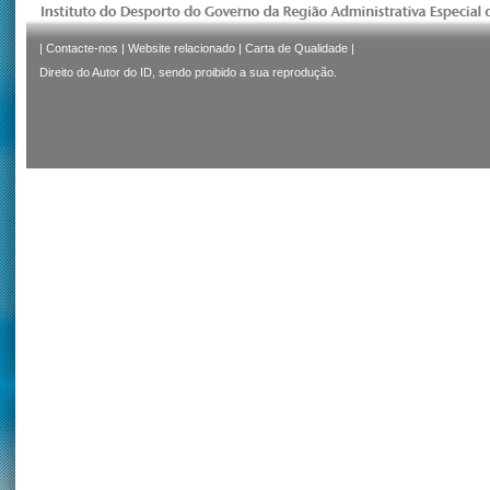
|
Contacte-nos
|
Website relacionado
|
Carta de Qualidade
|
Direito do Autor do ID, sendo proibido a sua reprodução.