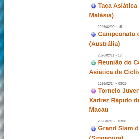
Taça Asiática 
Malásia)
2026/02/09 ~ 15
Campeonato de
(Austrália)
2026/02/11 ~ 12
Reunião do C
Asiática de Cicl
2026/02/14 ~ 03/28
Torneio Juven
Xadrez Rápido d
Macau
2026/02/18 ~ 03/01
Grand Slam d
(Singapura)