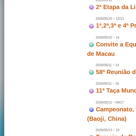
2026/05/10
2ª Etapa da L
2026/05/10 ~ 12/13
1ª,2ª,3ª e 4ª
2026/05/10 ~ 16
Convite a Equ
de Macau
2026/05/11 ~ 14
58ª Reunião 
2026/05/11 ~ 16
11ª Taça Mun
2026/05/12 ~ 04/17
Campeonato, 
(Baoji, China)
2026/05/13 ~ 19