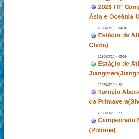
2026 ITF Camp
Ásia e Oceânia 
2026/03/16 ~ 04/04
Estágio de Atl
China)
2026/03/18 ~ 05/09
Estágio de At
Jiangmen(Jiangm
2026/03/19 ~ 22
Torneio Abert
da Primavera(Sh
2026/03/20 ~ 22
Campeonato M
(Polónia)