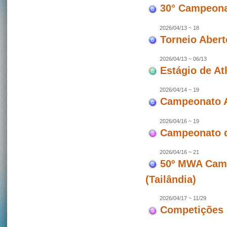
30° Campeonat
2026/04/13 ~ 18
Torneio Abert
2026/04/13 ~ 06/13
Estágio de At
2026/04/14 ~ 19
Campeonato A
2026/04/16 ~ 19
Campeonato d
2026/04/16 ~ 21
50º MWA Camp
(Tailândia)
2026/04/17 ~ 11/29
Competições 