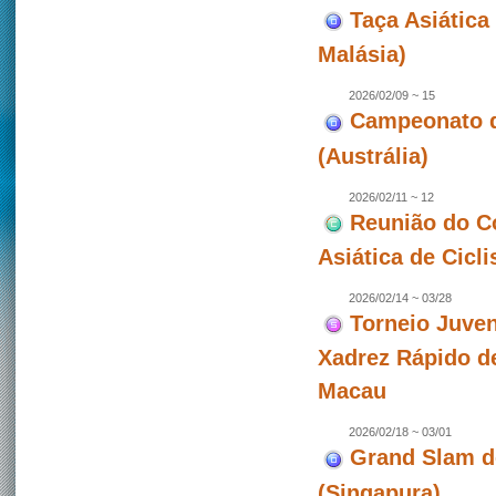
Taça Asiática 
Malásia)
2026/02/09 ~ 15
Campeonato de
(Austrália)
2026/02/11 ~ 12
Reunião do C
Asiática de Cicl
2026/02/14 ~ 03/28
Torneio Juven
Xadrez Rápido d
Macau
2026/02/18 ~ 03/01
Grand Slam d
(Singapura)