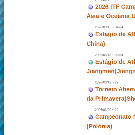
2026 ITF Camp
Ásia e Oceânia 
2026/03/16 ~ 04/04
Estágio de Atl
China)
2026/03/18 ~ 05/09
Estágio de At
Jiangmen(Jiangm
2026/03/19 ~ 22
Torneio Abert
da Primavera(Sh
2026/03/20 ~ 22
Campeonato M
(Polónia)