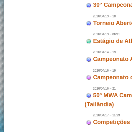
30° Campeonat
2026/04/13 ~ 18
Torneio Abert
2026/04/13 ~ 06/13
Estágio de At
2026/04/14 ~ 19
Campeonato A
2026/04/16 ~ 19
Campeonato d
2026/04/16 ~ 21
50º MWA Camp
(Tailândia)
2026/04/17 ~ 11/29
Competições 