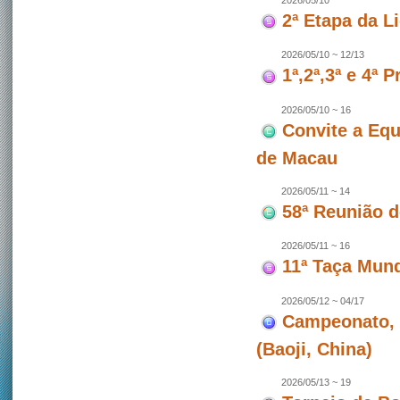
2026/05/10
2ª Etapa da L
2026/05/10 ~ 12/13
1ª,2ª,3ª e 4ª
2026/05/10 ~ 16
Convite a Equ
de Macau
2026/05/11 ~ 14
58ª Reunião 
2026/05/11 ~ 16
11ª Taça Mun
2026/05/12 ~ 04/17
Campeonato, 
(Baoji, China)
2026/05/13 ~ 19