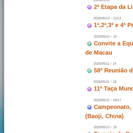
2026/05/10
2ª Etapa da L
2026/05/10 ~ 12/13
1ª,2ª,3ª e 4ª
2026/05/10 ~ 16
Convite a Equ
de Macau
2026/05/11 ~ 14
58ª Reunião 
2026/05/11 ~ 16
11ª Taça Mun
2026/05/12 ~ 04/17
Campeonato, 
(Baoji, China)
2026/05/13 ~ 19