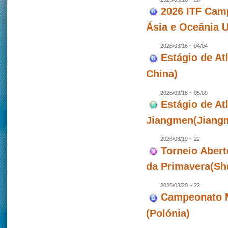
2026 ITF Camp
Ásia e Oceânia 
2026/03/16 ~ 04/04
Estágio de Atl
China)
2026/03/18 ~ 05/09
Estágio de At
Jiangmen(Jiangm
2026/03/19 ~ 22
Torneio Abert
da Primavera(Sh
2026/03/20 ~ 22
Campeonato M
(Polónia)