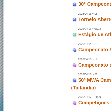
30° Campeonat
2026/04/13 ~ 18
Torneio Abert
2026/04/13 ~ 06/13
Estágio de At
2026/04/14 ~ 19
Campeonato A
2026/04/16 ~ 19
Campeonato d
2026/04/16 ~ 21
50º MWA Camp
(Tailândia)
2026/04/17 ~ 11/29
Competições 