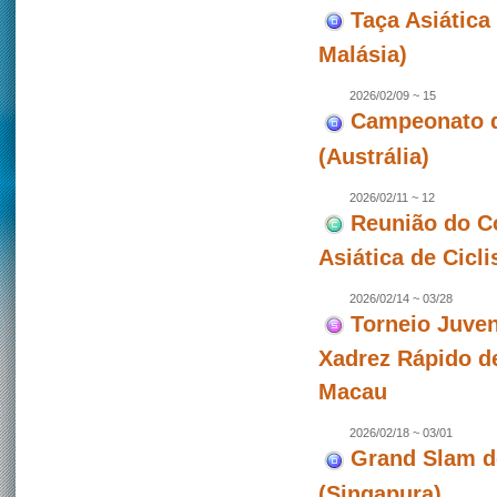
Taça Asiática 
Malásia)
2026/02/09 ~ 15
Campeonato de
(Austrália)
2026/02/11 ~ 12
Reunião do C
Asiática de Cicl
2026/02/14 ~ 03/28
Torneio Juven
Xadrez Rápido d
Macau
2026/02/18 ~ 03/01
Grand Slam d
(Singapura)