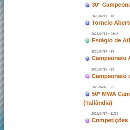
30° Campeonat
2026/04/13 ~ 18
Torneio Abert
2026/04/13 ~ 06/13
Estágio de At
2026/04/14 ~ 19
Campeonato A
2026/04/16 ~ 19
Campeonato d
2026/04/16 ~ 21
50º MWA Camp
(Tailândia)
2026/04/17 ~ 11/29
Competições 