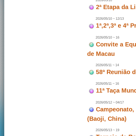
2026/05/10
2ª Etapa da L
2026/05/10 ~ 12/13
1ª,2ª,3ª e 4ª
2026/05/10 ~ 16
Convite a Equ
de Macau
2026/05/11 ~ 14
58ª Reunião 
2026/05/11 ~ 16
11ª Taça Mun
2026/05/12 ~ 04/17
Campeonato, 
(Baoji, China)
2026/05/13 ~ 19