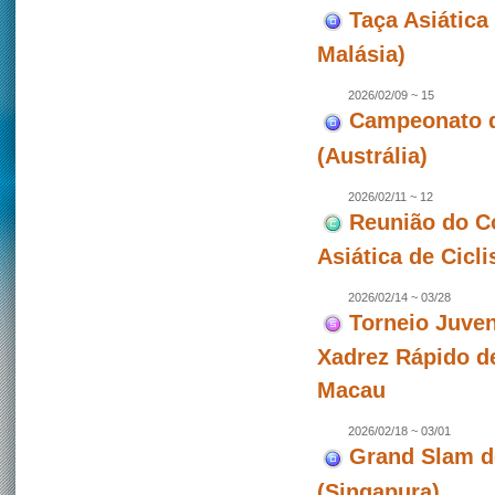
Taça Asiática 
Malásia)
2026/02/09 ~ 15
Campeonato de
(Austrália)
2026/02/11 ~ 12
Reunião do C
Asiática de Cicl
2026/02/14 ~ 03/28
Torneio Juven
Xadrez Rápido d
Macau
2026/02/18 ~ 03/01
Grand Slam d
(Singapura)