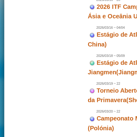
2026 ITF Camp
Ásia e Oceânia 
2026/03/16 ~ 04/04
Estágio de Atl
China)
2026/03/18 ~ 05/09
Estágio de At
Jiangmen(Jiangm
2026/03/19 ~ 22
Torneio Abert
da Primavera(Sh
2026/03/20 ~ 22
Campeonato M
(Polónia)