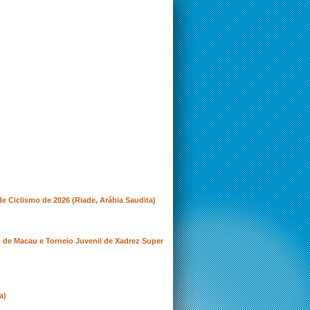
 Ciclismo de 2026 (Riade, Arábia Saudita)
 de Macau e Torneio Juvenil de Xadrez Super
a)