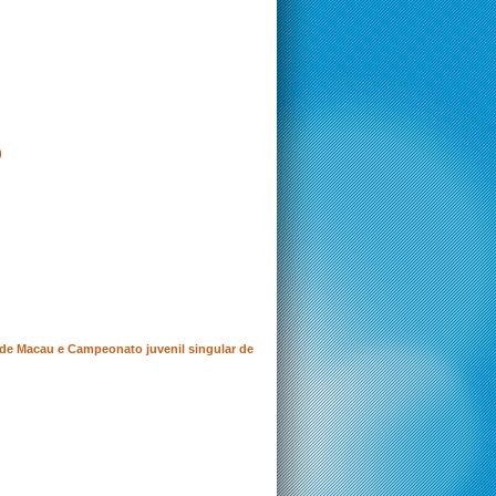
)
o de Macau e Campeonato juvenil singular de