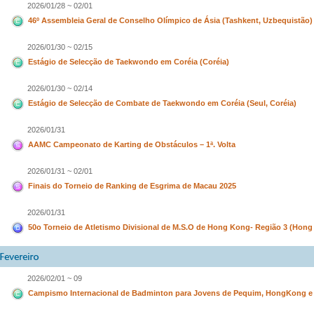
2026/01/28 ~ 02/01
46º Assembleia Geral de Conselho Olímpico de Ásia (Tashkent, Uzbequistão)
2026/01/30 ~ 02/15
Estágio de Selecção de Taekwondo em Coréia (Coréia)
2026/01/30 ~ 02/14
Estágio de Selecção de Combate de Taekwondo em Coréia (Seul, Coréia)
2026/01/31
AAMC Campeonato de Karting de Obstáculos – 1ª. Volta
2026/01/31 ~ 02/01
Finais do Torneio de Ranking de Esgrima de Macau 2025
2026/01/31
50o Torneio de Atletismo Divisional de M.S.O de Hong Kong- Região 3 (Hon
2026/02/01 ~ 09
Campismo Internacional de Badminton para Jovens de Pequim, HongKong e 