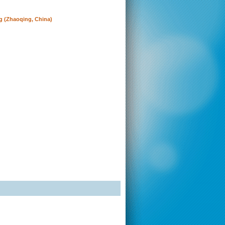
g (Zhaoqing, China)