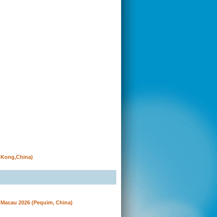
g Kong,China)
Macau 2026 (Pequim, China)