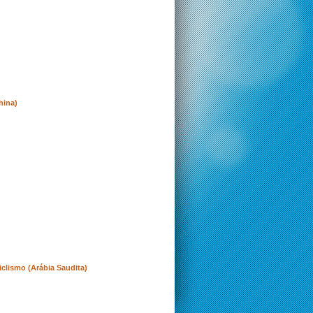
hina)
clismo (Arábia Saudita)