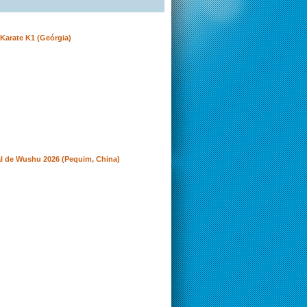
Karate K1 (Geórgia)
l de Wushu 2026 (Pequim, China)