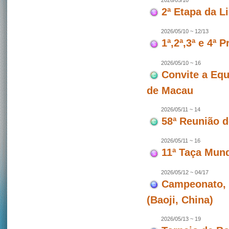
2026/05/10
2ª Etapa da L
2026/05/10 ~ 12/13
1ª,2ª,3ª e 4ª
2026/05/10 ~ 16
Convite a Equ
de Macau
2026/05/11 ~ 14
58ª Reunião 
2026/05/11 ~ 16
11ª Taça Mun
2026/05/12 ~ 04/17
Campeonato, 
(Baoji, China)
2026/05/13 ~ 19