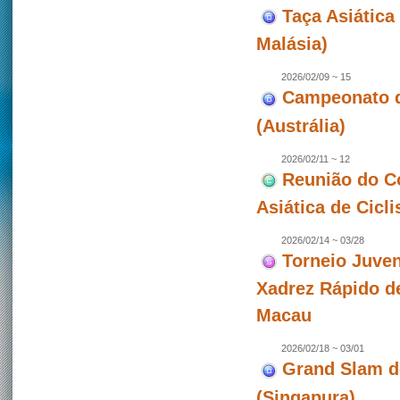
Taça Asiática 
Malásia)
2026/02/09 ~ 15
Campeonato de
(Austrália)
2026/02/11 ~ 12
Reunião do C
Asiática de Cicl
2026/02/14 ~ 03/28
Torneio Juven
Xadrez Rápido d
Macau
2026/02/18 ~ 03/01
Grand Slam d
(Singapura)