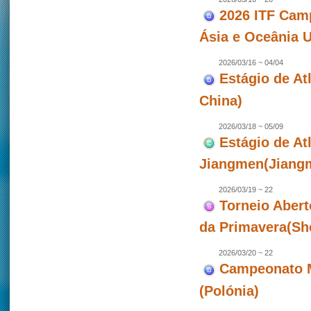
2026 ITF Camp
Ásia e Oceânia 
2026/03/16 ~ 04/04
Estágio de Atl
China)
2026/03/18 ~ 05/09
Estágio de At
Jiangmen(Jiangm
2026/03/19 ~ 22
Torneio Abert
da Primavera(Sh
2026/03/20 ~ 22
Campeonato M
(Polónia)