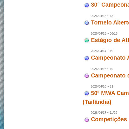
30° Campeonat
2026/04/13 ~ 18
Torneio Abert
2026/04/13 ~ 06/13
Estágio de At
2026/04/14 ~ 19
Campeonato A
2026/04/16 ~ 19
Campeonato d
2026/04/16 ~ 21
50º MWA Camp
(Tailândia)
2026/04/17 ~ 11/29
Competições 