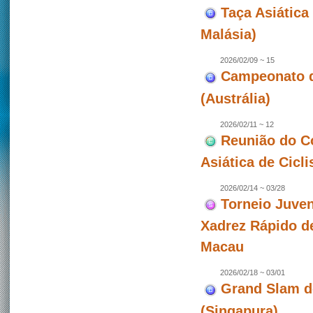
Taça Asiática 
Malásia)
2026/02/09 ~ 15
Campeonato de
(Austrália)
2026/02/11 ~ 12
Reunião do C
Asiática de Cicl
2026/02/14 ~ 03/28
Torneio Juven
Xadrez Rápido d
Macau
2026/02/18 ~ 03/01
Grand Slam d
(Singapura)