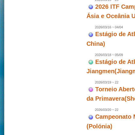
2026 ITF Camp
Ásia e Oceânia 
2026/03/16 ~ 04/04
Estágio de Atl
China)
2026/03/18 ~ 05/09
Estágio de At
Jiangmen(Jiangm
2026/03/19 ~ 22
Torneio Abert
da Primavera(Sh
2026/03/20 ~ 22
Campeonato M
(Polónia)