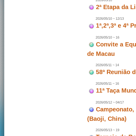
2026/05/10
2ª Etapa da L
2026/05/10 ~ 12/13
1ª,2ª,3ª e 4ª
2026/05/10 ~ 16
Convite a Equ
de Macau
2026/05/11 ~ 14
58ª Reunião 
2026/05/11 ~ 16
11ª Taça Mun
2026/05/12 ~ 04/17
Campeonato, 
(Baoji, China)
2026/05/13 ~ 19