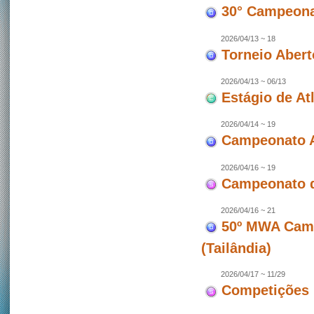
30° Campeonat
2026/04/13 ~ 18
Torneio Abert
2026/04/13 ~ 06/13
Estágio de At
2026/04/14 ~ 19
Campeonato A
2026/04/16 ~ 19
Campeonato d
2026/04/16 ~ 21
50º MWA Camp
(Tailândia)
2026/04/17 ~ 11/29
Competições 