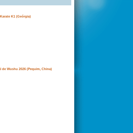
Karate K1 (Geórgia)
l de Wushu 2026 (Pequim, China)