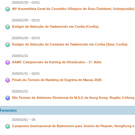
2026/01/28 ~ 02/01
46º Assembleia Geral de Conselho Olímpico de Ásia (Tashkent, Uzbequistão)
2026/01/30 ~ 02/15
Estágio de Selecção de Taekwondo em Coréia (Coréia)
2026/01/30 ~ 02/14
Estágio de Selecção de Combate de Taekwondo em Coréia (Seul, Coréia)
2026/01/31
AAMC Campeonato de Karting de Obstáculos – 1ª. Volta
2026/01/31 ~ 02/01
Finais do Torneio de Ranking de Esgrima de Macau 2025
2026/01/31
50o Torneio de Atletismo Divisional de M.S.O de Hong Kong- Região 3 (Hon
2026/02/01 ~ 09
Campismo Internacional de Badminton para Jovens de Pequim, HongKong e 