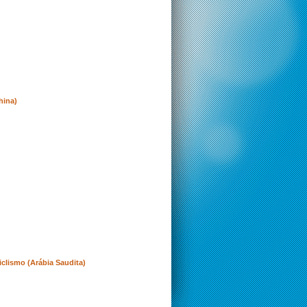
hina)
clismo (Arábia Saudita)