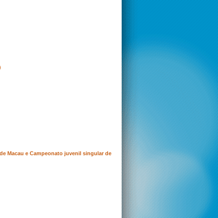
)
o de Macau e Campeonato juvenil singular de