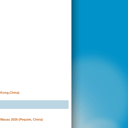
g Kong,China)
Macau 2026 (Pequim, China)