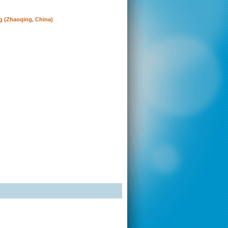
g (Zhaoqing, China)