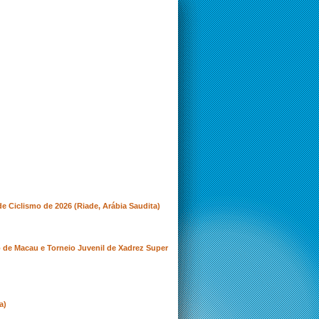
 Ciclismo de 2026 (Riade, Arábia Saudita)
 de Macau e Torneio Juvenil de Xadrez Super
a)