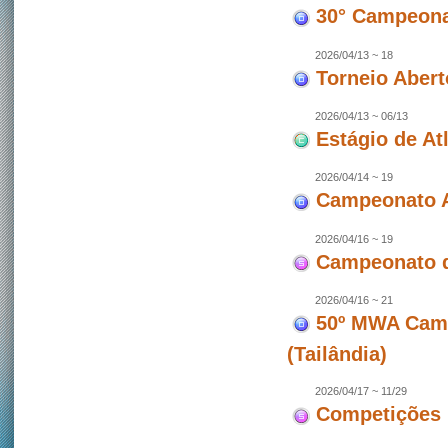
30° Campeonat
2026/04/13 ~ 18
Torneio Abert
2026/04/13 ~ 06/13
Estágio de At
2026/04/14 ~ 19
Campeonato A
2026/04/16 ~ 19
Campeonato d
2026/04/16 ~ 21
50º MWA Camp
(Tailândia)
2026/04/17 ~ 11/29
Competições 