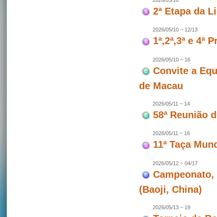
2026/05/10
2ª Etapa da L
2026/05/10 ~ 12/13
1ª,2ª,3ª e 4ª
2026/05/10 ~ 16
Convite a Equ
de Macau
2026/05/11 ~ 14
58ª Reunião 
2026/05/11 ~ 16
11ª Taça Mun
2026/05/12 ~ 04/17
Campeonato, 
(Baoji, China)
2026/05/13 ~ 19