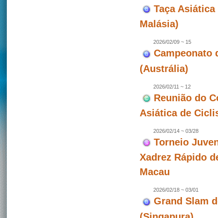
Taça Asiática 
Malásia)
2026/02/09 ~ 15
Campeonato de
(Austrália)
2026/02/11 ~ 12
Reunião do C
Asiática de Cicl
2026/02/14 ~ 03/28
Torneio Juven
Xadrez Rápido d
Macau
2026/02/18 ~ 03/01
Grand Slam d
(Singapura)