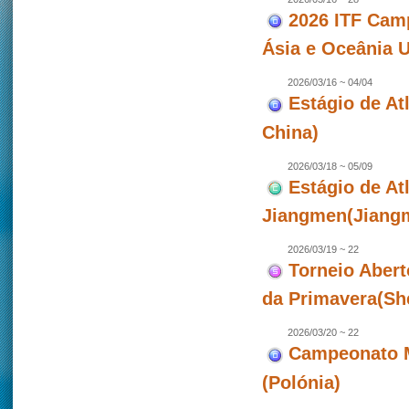
2026 ITF Camp
Ásia e Oceânia 
2026/03/16 ~ 04/04
Estágio de Atl
China)
2026/03/18 ~ 05/09
Estágio de At
Jiangmen(Jiangm
2026/03/19 ~ 22
Torneio Abert
da Primavera(Sh
2026/03/20 ~ 22
Campeonato M
(Polónia)