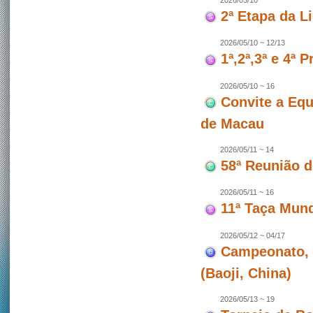
2026/05/10
2ª Etapa da L
2026/05/10 ~ 12/13
1ª,2ª,3ª e 4ª
2026/05/10 ~ 16
Convite a Equ
de Macau
2026/05/11 ~ 14
58ª Reunião 
2026/05/11 ~ 16
11ª Taça Mun
2026/05/12 ~ 04/17
Campeonato, 
(Baoji, China)
2026/05/13 ~ 19