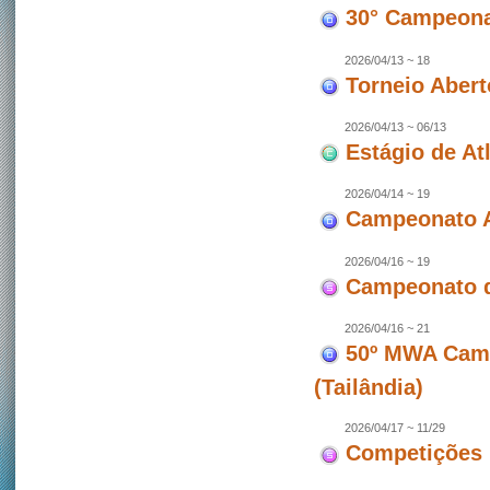
30° Campeonat
2026/04/13 ~ 18
Torneio Abert
2026/04/13 ~ 06/13
Estágio de At
2026/04/14 ~ 19
Campeonato A
2026/04/16 ~ 19
Campeonato d
2026/04/16 ~ 21
50º MWA Camp
(Tailândia)
2026/04/17 ~ 11/29
Competições 