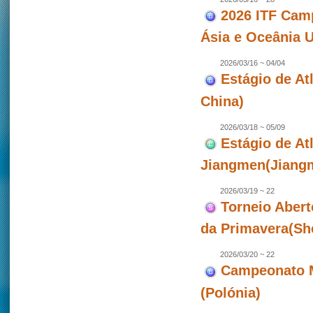
2026 ITF Camp
Ásia e Oceânia 
2026/03/16 ~ 04/04
Estágio de Atl
China)
2026/03/18 ~ 05/09
Estágio de At
Jiangmen(Jiangm
2026/03/19 ~ 22
Torneio Abert
da Primavera(Sh
2026/03/20 ~ 22
Campeonato M
(Polónia)