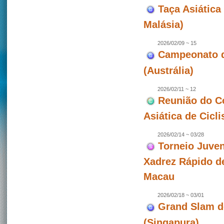
Taça Asiática 
Malásia)
2026/02/09 ~ 15
Campeonato de
(Austrália)
2026/02/11 ~ 12
Reunião do C
Asiática de Cicl
2026/02/14 ~ 03/28
Torneio Juven
Xadrez Rápido d
Macau
2026/02/18 ~ 03/01
Grand Slam d
(Singapura)