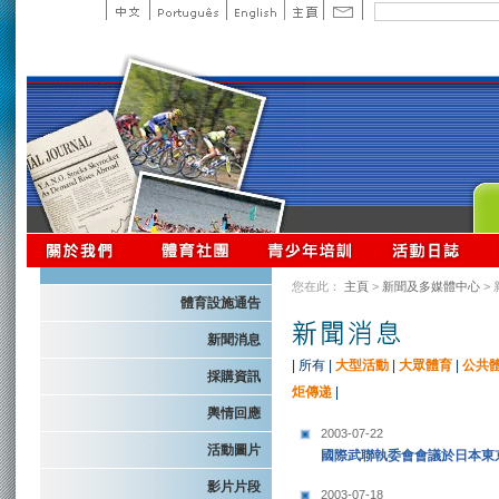
您在此：
主頁
>
新聞及多媒體中心
>
體育設施通告
新聞消息
|
所有
|
大型活動
|
大眾體育
|
公共
採購資訊
炬傳递
|
輿情回應
2003-07-22
活動圖片
國際武聯執委會會議於日本東
影片片段
2003-07-18