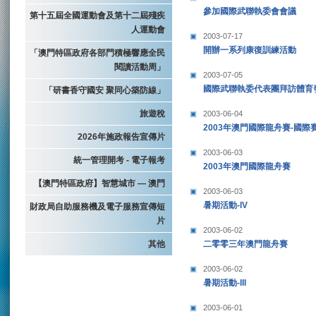
參加國際武聯執委會會議
第十五屆全國運動會及第十二屆殘疾
人運動會
2003-07-17
開辦一系列康復訓練活動
「澳門特區政府各部門積極響應全民
閱讀活動周」
2003-07-05
國際武聯執委代表團拜訪體育
「研書香守國安 聚同心築防線」
旅遊稅
2003-06-04
2003年澳門國際龍舟賽-國際
2026年施政報告宣傳片
2003-06-03
統一管理開考 - 電子報考
2003年澳門國際龍舟賽
【澳門特區政府】智慧城市 — 澳門
2003-06-03
暑期活動-IV
財政局自助服務機及電子服務宣傳短
片
2003-06-02
其他
二零零三年澳門龍舟賽
2003-06-02
暑期活動-III
2003-06-01