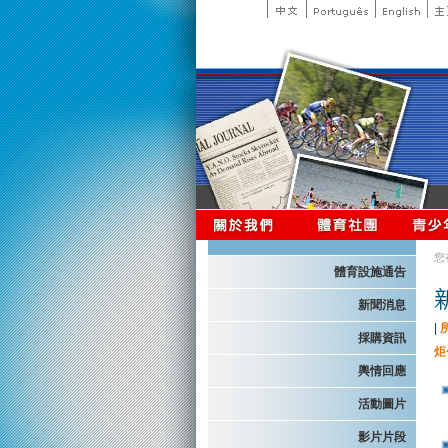
您
體育設施通告
新聞消息
|
採購資訊
炬
輿情回應
活動圖片
影片片段