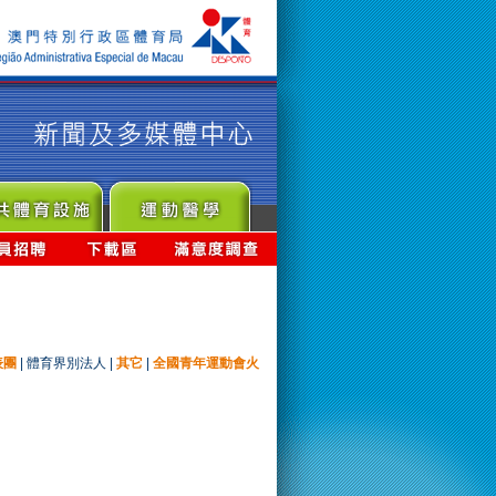
表團
|
體育界別法人
|
其它
|
全國青年運動會火