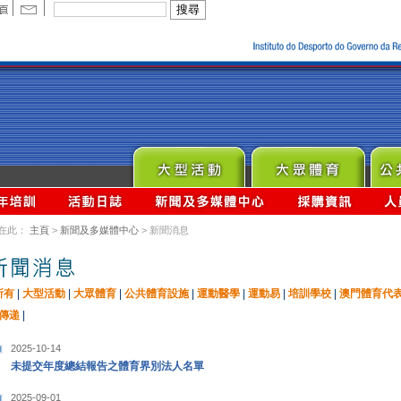
在此：
主頁
>
新聞及多媒體中心
> 新聞消息
所有
|
大型活動
|
大眾體育
|
公共體育設施
|
運動醫學
|
運動易
|
培訓學校
|
澳門體育代
傳递
|
2025-10-14
未提交年度總結報告之體育界別法人名單
2025-09-01