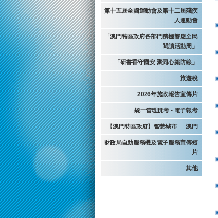
第十五屆全國運動會及第十二屆殘疾
人運動會
「澳門特區政府各部門積極響應全民
閱讀活動周」
「研書香守國安 聚同心築防線」
旅遊稅
2026年施政報告宣傳片
統一管理開考 - 電子報考
【澳門特區政府】智慧城市 — 澳門
財政局自助服務機及電子服務宣傳短
片
其他