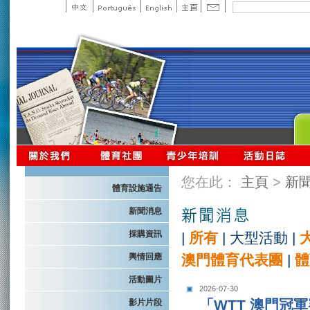
您在此：
主頁
>
新
體育設施通告
新聞消息
採購資訊
|
所有
|
大型活動
|
輿情回應
澳門體育代表團
|
體
活動圖片
2026-07-30
「WTT 澳門冠
影片片段