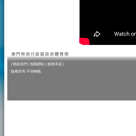
|
聯絡我們
|
相關網站
|
服務承諾
|
版權所有 不得轉載