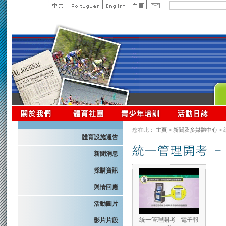
您在此：
主頁
>
新聞及多媒體中心
>
體育設施通告
新聞消息
採購資訊
輿情回應
活動圖片
統一管理開考 - 電子報
影片片段