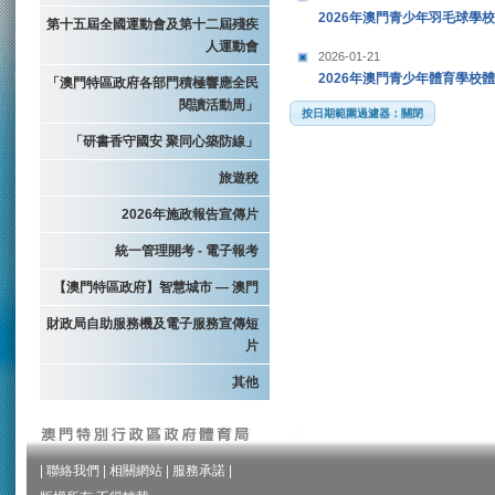
2026年澳門青少年羽毛球學
第十五屆全國運動會及第十二屆殘疾
人運動會
2026-01-21
2026年澳門青少年體育學校
「澳門特區政府各部門積極響應全民
閱讀活動周」
按日期範圍過濾器：關閉
「研書香守國安 聚同心築防線」
旅遊稅
2026年施政報告宣傳片
統一管理開考 - 電子報考
【澳門特區政府】智慧城市 — 澳門
財政局自助服務機及電子服務宣傳短
片
其他
|
聯絡我們
|
相關網站
|
服務承諾
|