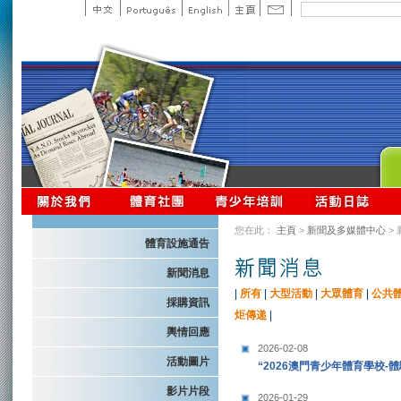
您在此：
主頁
>
新聞及多媒體中心
>
體育設施通告
新聞消息
|
所有
|
大型活動
|
大眾體育
|
公共
採購資訊
炬傳递
|
輿情回應
2026-02-08
活動圖片
“2026澳門青少年體育學校-
影片片段
2026-01-29