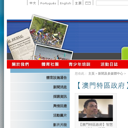
您在此：
主頁
>
新聞及多媒體中心
>
體育設施通告
新聞消息
採購資訊
輿情回應
活動圖片
【澳門特區政府】智慧
影片片段