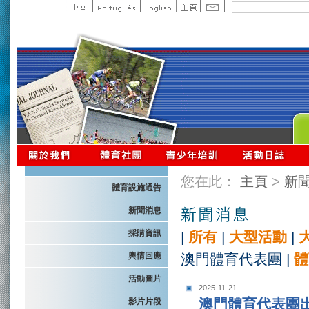
您在此：
主頁
>
新
體育設施通告
新聞消息
採購資訊
|
所有
|
大型活動
|
輿情回應
澳門體育代表團
|
體
活動圖片
2025-11-21
澳門體育代表團
影片片段