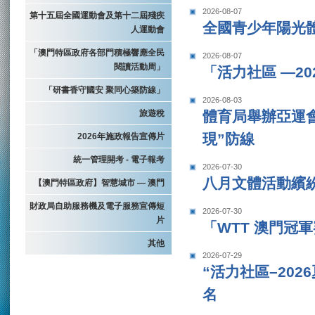
2026-08-07
第十五屆全國運動會及第十二屆殘疾
全國青少年陽光
人運動會
「澳門特區政府各部門積極響應全民
2026-08-07
閱讀活動周」
「活力社區 —20
「研書香守國安 聚同心築防線」
2026-08-03
旅遊稅
體育局舉辦亞運
現”防線
2026年施政報告宣傳片
統一管理開考 - 電子報考
2026-07-30
八月文體活動繽
【澳門特區政府】智慧城市 — 澳門
財政局自助服務機及電子服務宣傳短
2026-07-30
片
「WTT 澳門冠
其他
2026-07-29
“活力社區–202
名