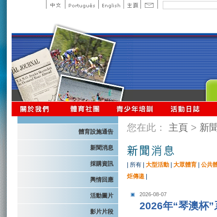
您在此：
主頁
>
新
體育設施通告
新聞消息
採購資訊
|
所有
|
大型活動
|
大眾體育
|
公共
炬傳递
|
輿情回應
2026-08-07
活動圖片
2026年“琴澳
影片片段