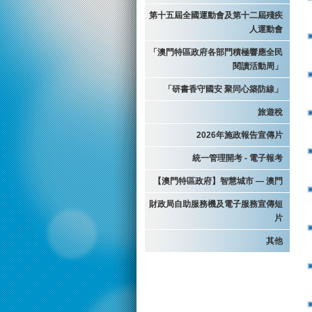
第十五屆全國運動會及第十二屆殘疾
人運動會
「澳門特區政府各部門積極響應全民
閱讀活動周」
「研書香守國安 聚同心築防線」
旅遊稅
2026年施政報告宣傳片
統一管理開考 - 電子報考
【澳門特區政府】智慧城市 — 澳門
財政局自助服務機及電子服務宣傳短
片
其他