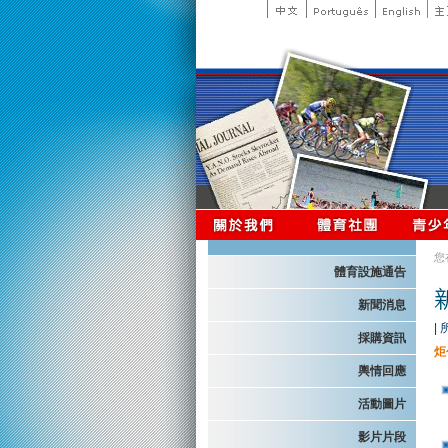
您
體育設施通告
新聞消息
|
採購資訊
炬
輿情回應
活動圖片
影片片段