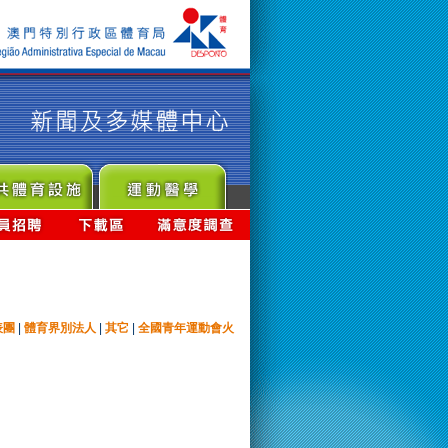
表團
|
體育界別法人
|
其它
|
全國青年運動會火