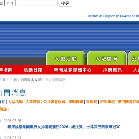
在此：
主頁
>
新聞及多媒體中心
> 新聞消息
所有
|
大型活動
|
大眾體育
|
公共體育設施
|
運動醫學
|
運動易
|
培訓學校
|
澳門體育代
傳递
|
2026-07-25
「銀河娛樂集團世界女排聯賽澳門2026 - 總決賽」土耳其巴西爭奪冠軍
2026-07-24