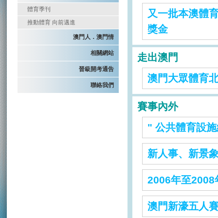
體育季刊
又一批本澳體
推動體育 向前邁進
獎金
澳門人．澳門情
相關網站
走出澳門
晉級開考通告
澳門大眾體育
聯絡我們
賽事內外
" 公共體育設施
新人事、新景象
2006年至20
澳門新濠五人