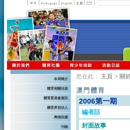
您在此：
主頁
>
關
本局簡介
體育相關法規
體育委員會資訊
2006第一期
體育界別法人
編者話
輿情回應
封面故事
刊物