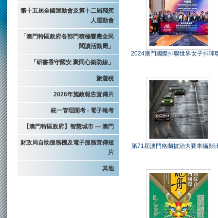
第十五屆全國運動會及第十二屆殘疾
人運動會
「澳門特區政府各部門積極響應全民
閱讀活動周」
2024澳門國際排聯世界女子排球
「研書香守國安 聚同心築防線」
旅遊稅
2026年施政報告宣傳片
統一管理開考 - 電子報考
【澳門特區政府】智慧城市 — 澳門
財政局自助服務機及電子服務宣傳短
第71屆澳門格蘭披治大賽車攝影
片
其他