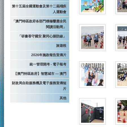
第十五屆全國運動會及第十二屆殘疾
人運動會
「澳門特區政府各部門積極響應全民
閱讀活動周」
「研書香守國安 聚同心築防線」
旅遊稅
2026年施政報告宣傳片
統一管理開考 - 電子報考
【澳門特區政府】智慧城市 — 澳門
財政局自助服務機及電子服務宣傳短
片
其他