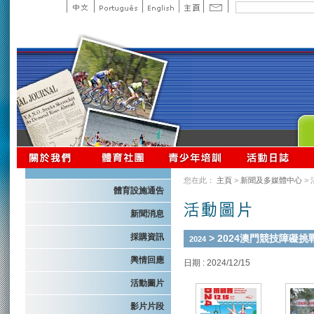
您在此：
主頁
>
新聞及多媒體中心
>
體育設施通告
新聞消息
採購資訊
> 2024澳門競技障礙挑
2024
輿情回應
日期 : 2024/12/15
活動圖片
影片片段