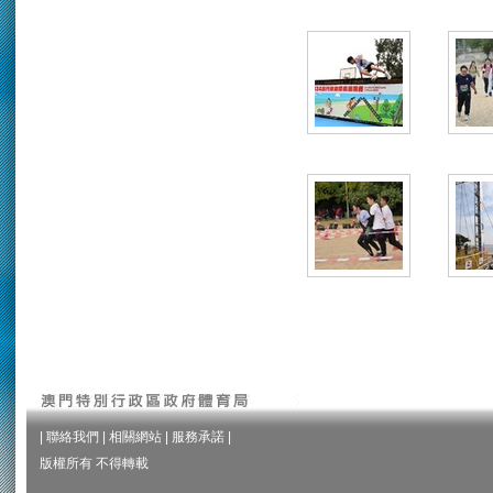
|
聯絡我們
|
相關網站
|
服務承諾
|
版權所有 不得轉載