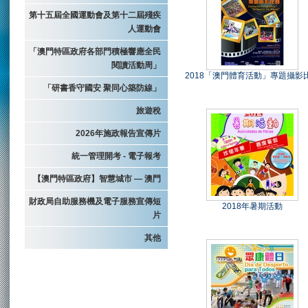
第十五屆全國運動會及第十二屆殘疾
人運動會
「澳門特區政府各部門積極響應全民
閱讀活動周」
2018「澳門體育活動」專題攝影
「研書香守國安 聚同心築防線」
旅遊稅
2026年施政報告宣傳片
統一管理開考 - 電子報考
【澳門特區政府】智慧城市 — 澳門
財政局自助服務機及電子服務宣傳短
2018年暑期活動
片
其他