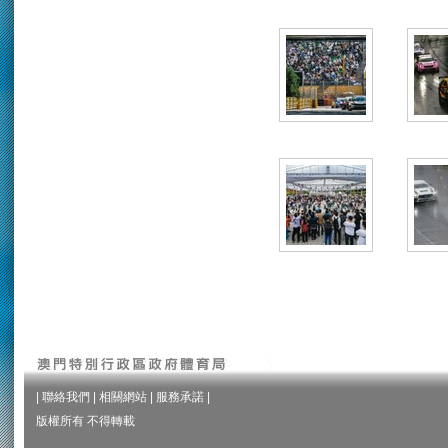
|
聯絡我們
|
相關網站
|
服務承諾
|
版權所有 不得轉載