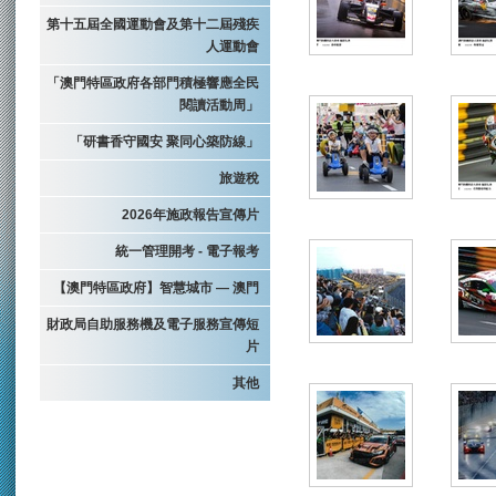
第十五屆全國運動會及第十二屆殘疾
人運動會
「澳門特區政府各部門積極響應全民
閱讀活動周」
「研書香守國安 聚同心築防線」
旅遊稅
2026年施政報告宣傳片
統一管理開考 - 電子報考
【澳門特區政府】智慧城市 — 澳門
財政局自助服務機及電子服務宣傳短
片
其他