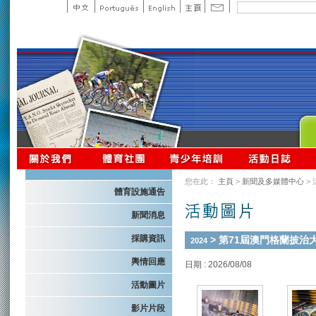
您在此：
主頁
>
新聞及多媒體中心
>
體育設施通告
新聞消息
採購資訊
> 第71屆澳門格蘭披治
2024
輿情回應
日期 : 2026/08/08
活動圖片
影片片段