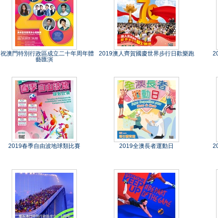
慶祝澳門特別行政區成立二十年周年體
2019澳人齊賀國慶世界步行日歡樂跑
2
藝匯演
2019春季自由波地球類比賽
2019全澳長者運動日
2