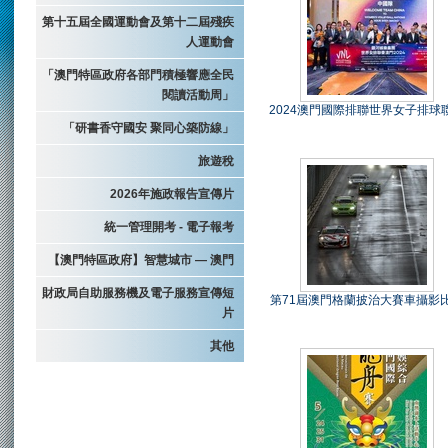
第十五屆全國運動會及第十二屆殘疾
人運動會
「澳門特區政府各部門積極響應全民
閱讀活動周」
2024澳門國際排聯世界女子排球
「研書香守國安 聚同心築防線」
旅遊稅
2026年施政報告宣傳片
統一管理開考 - 電子報考
【澳門特區政府】智慧城市 — 澳門
財政局自助服務機及電子服務宣傳短
第71屆澳門格蘭披治大賽車攝影
片
其他