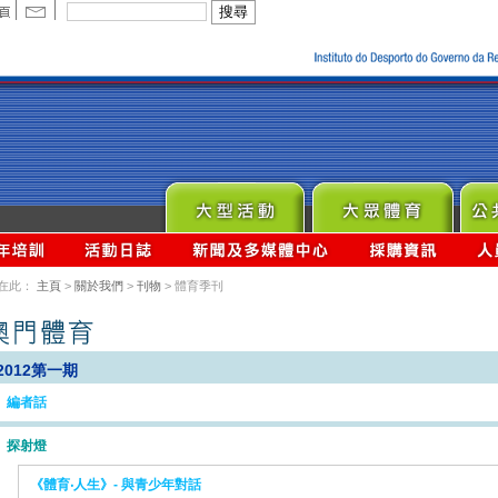
在此：
主頁
>
關於我們
>
刊物
> 體育季刊
2012第一期
編者話
探射燈
《體育‧人生》- 與青少年對話