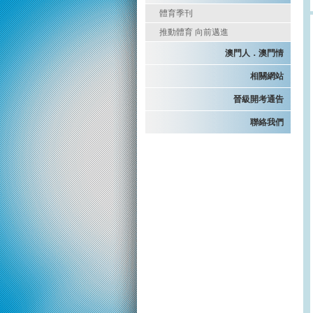
體育季刊
推動體育 向前邁進
澳門人．澳門情
相關網站
晉級開考通告
聯絡我們