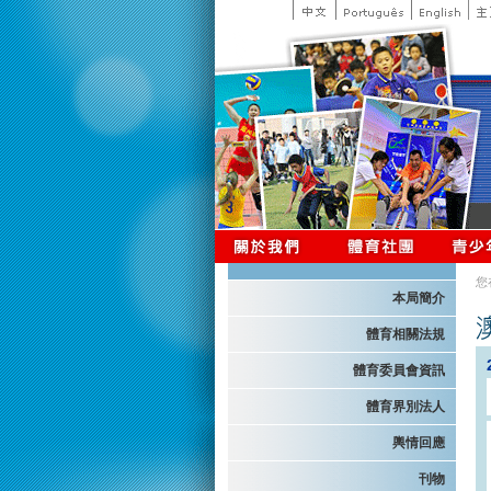
您
本局簡介
體育相關法規
體育委員會資訊
體育界別法人
輿情回應
刊物