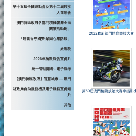
第十五屆全國運動會及第十二屆殘疾
人運動會
「澳門特區政府各部門積極響應全民
閱讀活動周」
2022政府部門體育競技大會
「研書香守國安 聚同心築防線」
旅遊稅
2026年施政報告宣傳片
統一管理開考 - 電子報考
【澳門特區政府】智慧城市 — 澳門
財政局自助服務機及電子服務宣傳短
第69屆澳門格蘭披治大賽車攝影
片
其他