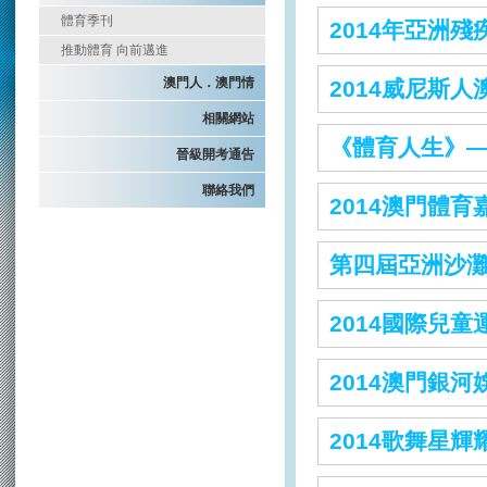
體育季刊
2014年亞洲
推動體育 向前邁進
澳門人．澳門情
2014威尼斯
相關網站
《體育人生》
晉級開考通告
聯絡我們
2014澳門體育
第四屆亞洲沙
2014國際兒童
2014澳門銀
2014歌舞星輝