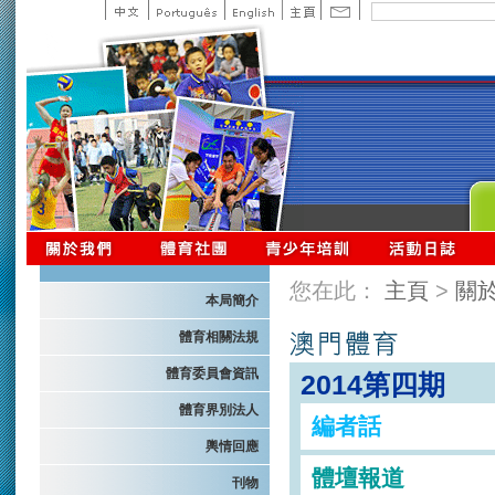
您在此：
主頁
>
關
本局簡介
體育相關法規
體育委員會資訊
2014第四期
體育界別法人
編者話
輿情回應
體壇報道
刊物